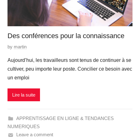
Des conférences pour la connaissance
P
by
martin
o
Aujourd’hui, les travailleurs sont tenus de continuer à se
s
cultiver, peu importe leur poste. Concilier ce besoin avec
t
un emploi
e
d
Lire la suite
o
n
D
APPRENTISSAGE EN LIGNE & TENDANCES
e
NUMERIQUES
c
Leave a comment
e